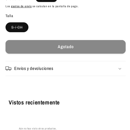
habitual
Los
gastos de envío
se calculan en la pantalla de pago.
Talla
Variante
S / CH
agotada
o
no
disponible
Agotado
Envíos y devoluciones
Vistos recientemente
Aún no has visto otros productos.